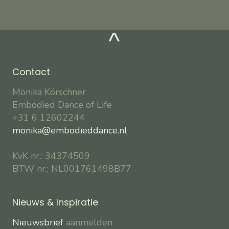
^
Contact
Monika Körschner
Embodied Dance of Life
+31 6 12602244
monika@embodieddance.nl
KvK nr.: 34374509
BTW nr.: NL001761498B77
Nieuws & Inspiratie
Nieuwsbrief
aanmelden