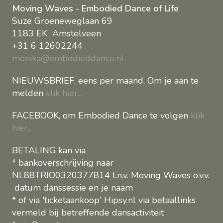
Moving Waves - Embodied Dance of Life
Suze Groeneweglaan 69
1183 EK Amstelveen
+31 6 12602244
monika@embodieddance.nl
NIEUWSBRIEF, eens per maand. Om je aan te
melden
klik hier...
FACEBOOK, om Embodied Dance te volgen
klik
hier...
BETALING kan via
* bankoverschrijving naar
NL88TRIO0320377814 t.n.v. Moving Waves o.v.v.
datum danssessie en je naam
* of via 'ticketaankoop' Hipsy.nl via betaallinks
vermeld bij betreffende dansactiviteit