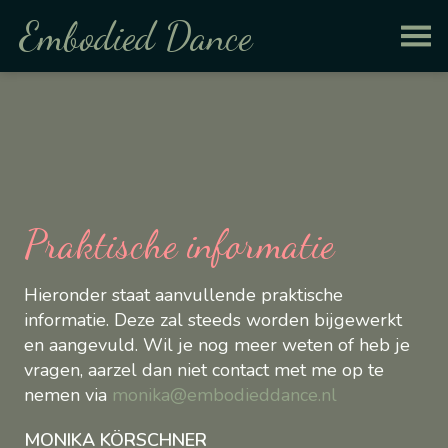
Embodied Dance
Praktische informatie
Hieronder staat aanvullende praktische
informatie. Deze zal steeds worden bijgewerkt
en aangevuld. Wil je nog meer weten of heb je
vragen, aarzel dan niet contact met me op te
nemen via
monika@embodieddance.nl
MONIKA KÖRSCHNER