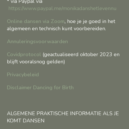
* via Paypal via
https://www.paypal.me/monikadanshetlevennu
Online dansen via Zoom
,
hoe je je goed in het
algemeen en technisch kunt voorbereiden.
Annuleringsvoorwaarden
Covidprotocol
(geactualiseerd oktober 2023 en
blijft vooralsnog gelden)
Privacybeleid
Disclaimer Dancing for Birth
ALGEMENE PRAKTISCHE INFORMATIE ALS JE
KOMT DANSEN