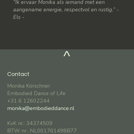
“Ik ervaar Monika als iemand met een
aangename energie, respectvol en rustig.” -
Els -
^
Contact
Monika Körschner
Embodied Dance of Life
+31 6 12602244
monika@embodieddance.nl
KvK nr.: 34374509
BTW nr.: NL001761498B77