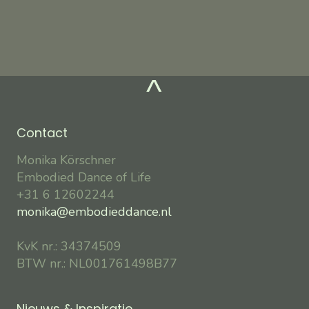
^
Contact
Monika Körschner
Embodied Dance of Life
+31 6 12602244
monika@embodieddance.nl
KvK nr.: 34374509
BTW nr.: NL001761498B77
Nieuws & Inspiratie