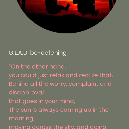
G.L.A.D. be-oefening
“On the other hand,
you could just relax and realize that,
Behind all the worry, complaint and
disapproval
that goes in your mind,
The sun is always coming up in the
morning,
moving across the sky, and going